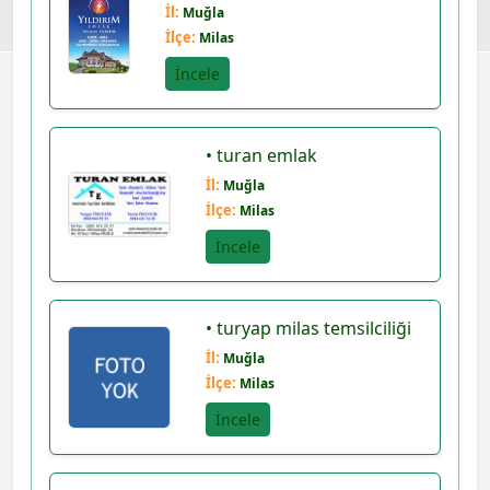
İl:
Muğla
İlçe:
Milas
İncele
• turan emlak
İl:
Muğla
İlçe:
Milas
İncele
• turyap milas temsilciliği
İl:
Muğla
İlçe:
Milas
İncele