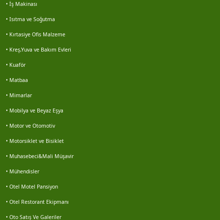
• İş Makinası
Erdal senel
• Isıtma ve Soğutma
Hüseyin muş
• Kırtasiye Ofis Malzeme
• Kreş,Yuva ve Bakım Evleri
Mustafa yavuz
• Kuaför
Marin çevre
• Matbaa
• Mimarlar
Veriemlak seferihisar
• Mobilya ve Beyaz Eşya
• Motor ve Otomotiv
Enes gezen
• Motorsiklet ve Bisiklet
Motosiklet lastikleri servisi buz motor 0252 313...
• Muhasebeci&Mali Müşavir
• Mühendisler
Hasan sürek
• Otel Motel Pansiyon
• Otel Restorant Ekipmanı
Volkan kocabaş
• Oto Satış Ve Galeriler