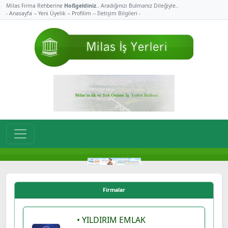
Milas Firma Rehberine
Hoßgeldiniz
.. Aradığınızı Bulmanız Dileğiyle..
- Anasayfa -
- Yeni Üyelik -
- Profilim -
- İletişim Bilgileri -
Firmalar
• YILDIRIM EMLAK