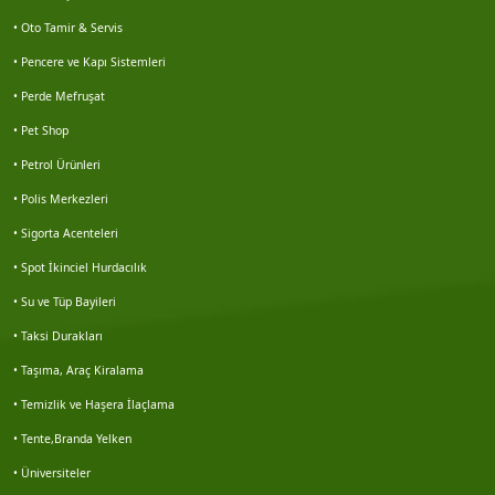
Haluk karbuzoğlu
• Oto Tamir & Servis
• Pencere ve Kapı Sistemleri
Hidayet kabaçam
• Perde Mefruşat
Doğan akgün
• Pet Shop
• Petrol Ürünleri
Galip korkmaz
• Polis Merkezleri
• Sigorta Acenteleri
Nesim solmaz
• Spot İkinciel Hurdacılık
Nuart mimarlık
• Su ve Tüp Bayileri
• Taksi Durakları
Veri emlak seferihisar şb.
• Taşıma, Araç Kiralama
Miraç önder mil
• Temizlik ve Haşera İlaçlama
• Tente,Branda Yelken
Turhan besler
• Üniversiteler