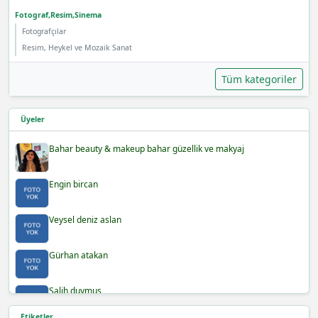
Fotograf,Resim,Sinema
Fotografçılar
Resim, Heykel ve Mozaik Sanat
Tüm kategoriler
Üyeler
Bahar beauty & makeup bahar güzellik ve makyaj
Engin bircan
Veysel deniz aslan
Gürhan atakan
Salih duymuş
Etiketler