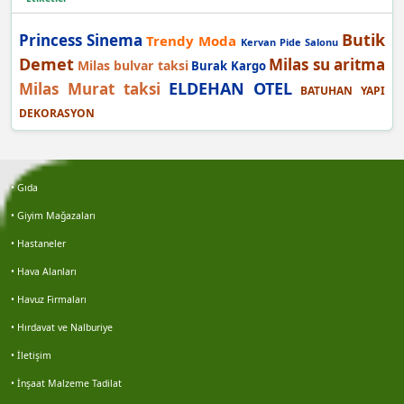
Burak demir
Butik
Princess Sinema
Trendy Moda
Kervan Pide Salonu
Şafak yılmaz
Demet
Milas su aritma
Milas bulvar taksi
Burak Kargo
ELDEHAN OTEL
Milas Murat taksi
BATUHAN YAPI
Berra
DEKORASYON
Bayram açıktepe
• Gıda
İdris çolak
• Giyim Mağazaları
Gökhan keleş
• Hastaneler
• Hava Alanları
Gökhan keleş
• Havuz Firmaları
Emre kaya
• Hırdavat ve Nalburiye
• İletişim
Erol avşar
• İnşaat Malzeme Tadilat