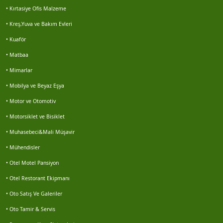
Erdal senel
• Kırtasiye Ofis Malzeme
• Kreş,Yuva ve Bakım Evleri
Hüseyin muş
• Kuaför
Mustafa yavuz
• Matbaa
• Mimarlar
Marin çevre
• Mobilya ve Beyaz Eşya
Veriemlak seferihisar
• Motor ve Otomotiv
• Motorsiklet ve Bisiklet
Enes gezen
• Muhasebeci&Mali Müşavir
• Mühendisler
Motosiklet lastikleri servisi buz motor 0252 313...
• Otel Motel Pansiyon
Hasan sürek
• Otel Restorant Ekipmanı
• Oto Satış Ve Galeriler
Volkan kocabaş
• Oto Tamir & Servis