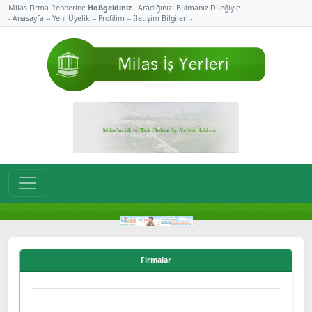
Milas Firma Rehberine
Hoßgeldiniz
.. Aradığınızı Bulmanız Dileğiyle..
- Anasayfa -
- Yeni Üyelik -
- Profilim -
- İletişim Bilgileri -
Firmalar