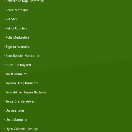
• Pencere ve Kapı Sistemleri
Haluk karbuzoğlu
• Perde Mefruşat
Hidayet kabaçam
• Pet Shop
• Petrol Ürünleri
Doğan akgün
• Polis Merkezleri
Galip korkmaz
• Sigorta Acenteleri
• Spot İkinciel Hurdacılık
Nesim solmaz
• Su ve Tüp Bayileri
• Taksi Durakları
Nuart mimarlık
• Taşıma, Araç Kiralama
Veri emlak seferihisar şb.
• Temizlik ve Haşera İlaçlama
• Tente,Branda Yelken
Miraç önder mil
• Üniversiteler
Turhan besler
• Unlu Mamüller
• Uydu Güvenlik Ses Işık