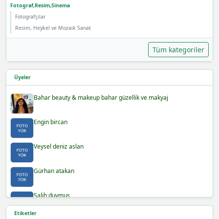
Fotograf,Resim,Sinema
Fotografçılar
Resim, Heykel ve Mozaik Sanat
Tüm kategoriler
Üyeler
Bahar beauty & makeup bahar güzellik ve makyaj
Engin bircan
Veysel deniz aslan
Gürhan atakan
Salih duymuş
Etiketler