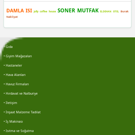
Burak demir
SONER MUTFAK
DAMLA ISI
Burak
jolly coffee house
ELDEHAN OTEL
Şafak yılmaz
Nakliyat
Berra
Bayram açıktepe
• Gıda
• Giyim Mağazaları
İdris çolak
• Hastaneler
• Hava Alanları
Gökhan keleş
• Havuz Firmaları
Gökhan keleş
• Hırdavat ve Nalburiye
• İletişim
Emre kaya
• İnşaat Malzeme Tadilat
Erol avşar
• İş Makinası
• Isıtma ve Soğutma