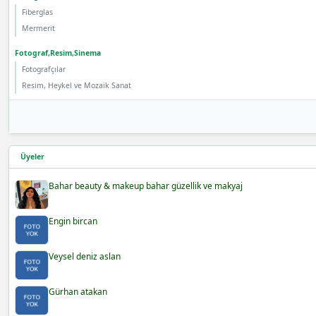
Fiberglas
Mermerit
Fotograf,Resim,Sinema
Fotografçılar
Resim, Heykel ve Mozaik Sanat
Üyeler
Bahar beauty & makeup bahar güzellik ve makyaj
Engin bircan
Veysel deniz aslan
Gürhan atakan