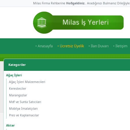
Milas Firma Rehberine
Hoßgeldiniz
.. Aradığınızı Bulmanız Dileğiyle
• Anasayfa
• Ücretsiz Üyelik
• İlan Duvarı
• İletişim
Kategoriler
Ağaç İşleri
Ağaç İşleri Malzemecileri
Keresteciler
Marangozlar
Mdf ve Sunta Satıcıları
Mobilya İmalatçıları
Pres ve Kaplamacılar
Aktar