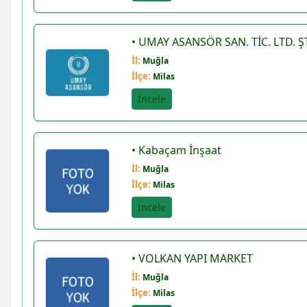
Volkan kocabaş
• UMAY ASANSÖR SAN. TİC. LTD. Ş
Haluk karbuzoğlu
İl:
Muğla
İlçe:
Milas
Hidayet kabaçam
İncele
Doğan akgün
• Kabaçam İnşaat
Galip korkmaz
İl:
Muğla
İlçe:
Nesim solmaz
Milas
İncele
Nuart mimarlık
Veri emlak seferihisar şb.
• VOLKAN YAPI MARKET
İl:
Muğla
Miraç önder mil
İlçe:
Milas