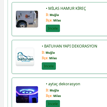
Erol avşar
• MİLAS HAMUR KİREÇ
İl:
Muğla
Erdal senel
İlçe:
Milas
Hüseyin muş
İncele
Mustafa yavuz
• BATUHAN YAPI DEKORASYON
Marin çevre
İl:
Muğla
İlçe:
Milas
Veriemlak seferihisar
İncele
Enes gezen
• aytaç dekorasyon
Motosiklet lastikleri servisi buz motor 0252 313...
İl:
Muğla
İlçe:
Milas
Hasan sürek
İncele