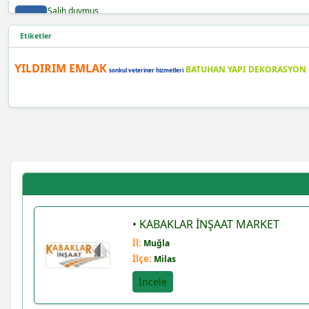
Salih duymuş
Etiketler
Burak demir
YILDIRIM EMLAK
BATUHAN YAPI DEKORASYON
sonkul veteriner hizmetleri
Şafak yılmaz
Berra
Bayram açıktepe
İdris çolak
Gökhan keleş
• KABAKLAR İNŞAAT MARKET
İl:
Muğla
Gökhan keleş
İlçe:
Milas
İncele
Emre kaya