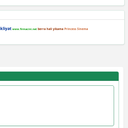
kliyat
berra hali yikama
Princess Sinema
www.firmacini.net