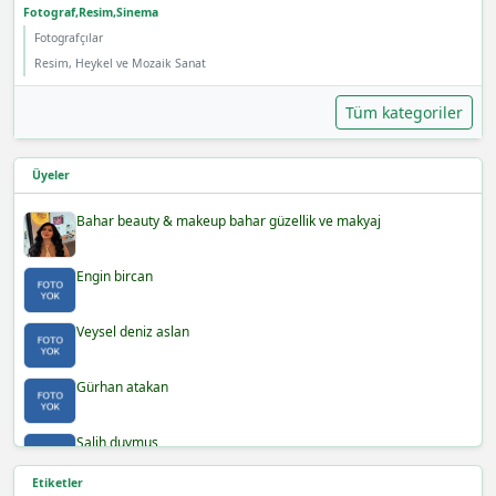
Fotograf,Resim,Sinema
Fotografçılar
Resim, Heykel ve Mozaik Sanat
Tüm kategoriler
Üyeler
Bahar beauty & makeup bahar güzellik ve makyaj
Engin bircan
Veysel deniz aslan
Gürhan atakan
Salih duymuş
Etiketler