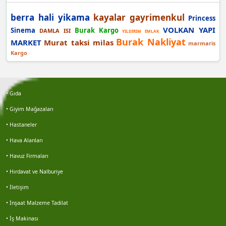
Burak demir
berra hali yikama
kayalar gayrimenkul
Princess
Şafak yılmaz
VOLKAN YAPI
Sinema
Burak Kargo
DAMLA ISI
YILDIRIM EMLAK
Burak Nakliyat
MARKET
Murat taksi milas
marmaris
Berra
Kargo
Bayram açıktepe
• Gıda
İdris çolak
• Giyim Mağazaları
• Hastaneler
Gökhan keleş
• Hava Alanları
Gökhan keleş
• Havuz Firmaları
• Hırdavat ve Nalburiye
Emre kaya
• İletişim
Erol avşar
• İnşaat Malzeme Tadilat
• İş Makinası