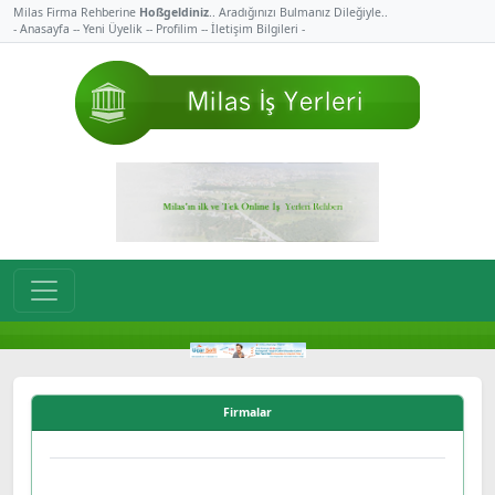
Milas Firma Rehberine
Hoßgeldiniz
.. Aradığınızı Bulmanız Dileğiyle..
- Anasayfa -
- Yeni Üyelik -
- Profilim -
- İletişim Bilgileri -
Firmalar