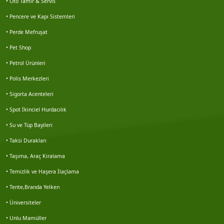
• Oto Tamir & Servis
Haluk karbuzoğlu
• Pencere ve Kapı Sistemleri
Hidayet kabaçam
• Perde Mefruşat
• Pet Shop
Doğan akgün
• Petrol Ürünleri
Galip korkmaz
• Polis Merkezleri
• Sigorta Acenteleri
Nesim solmaz
• Spot İkinciel Hurdacılık
• Su ve Tüp Bayileri
Nuart mimarlık
• Taksi Durakları
Veri emlak seferihisar şb.
• Taşıma, Araç Kiralama
• Temizlik ve Haşera İlaçlama
Miraç önder mil
• Tente,Branda Yelken
Turhan besler
• Üniversiteler
• Unlu Mamüller