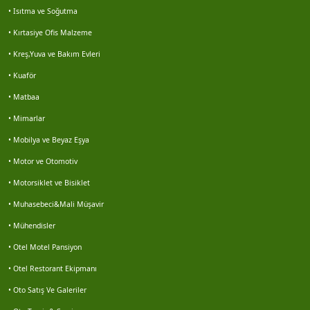
Erdal senel
• Isıtma ve Soğutma
• Kırtasiye Ofis Malzeme
Hüseyin muş
• Kreş,Yuva ve Bakım Evleri
Mustafa yavuz
• Kuaför
• Matbaa
Marin çevre
• Mimarlar
• Mobilya ve Beyaz Eşya
Veriemlak seferihisar
• Motor ve Otomotiv
Enes gezen
• Motorsiklet ve Bisiklet
• Muhasebeci&Mali Müşavir
Motosiklet lastikleri servisi buz motor 0252 313...
• Mühendisler
Hasan sürek
• Otel Motel Pansiyon
• Otel Restorant Ekipmanı
Volkan kocabaş
• Oto Satış Ve Galeriler