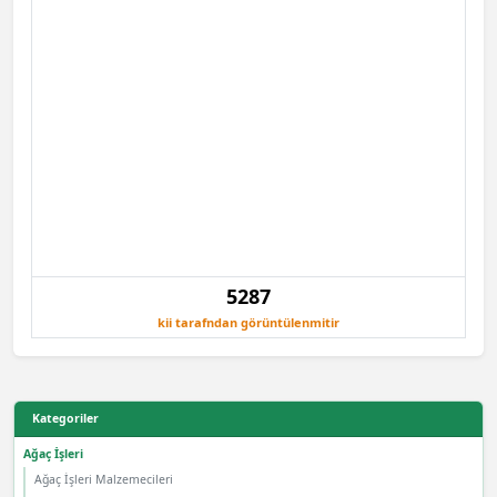
5287
kii tarafndan görüntülenmitir
Kategoriler
Ağaç İşleri
Ağaç İşleri Malzemecileri