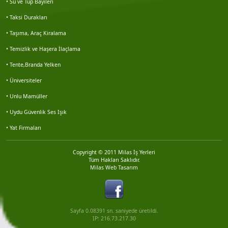
• Su ve Tüp Bayileri
Nuart mimarlık
• Taksi Durakları
• Taşıma, Araç Kiralama
Veri emlak seferihisar şb.
• Temizlik ve Haşera İlaçlama
Miraç önder mil
• Tente,Branda Yelken
• Üniversiteler
Turhan besler
• Unlu Mamüller
• Uydu Güvenlik Ses Işık
Kabaçam çevre danışmanlık
• Yat Firmaları
Erdal demirci
Copyright © 2011 Milas İş Yerleri
Tüm Hakları Saklıdır.
Pınar yıldız
Milas Web Tasarım
Vahap mızrak
Sayfa 0.08391 sn. saniyede üretildi.
Ramazan maden
IP: 216.73.217.30