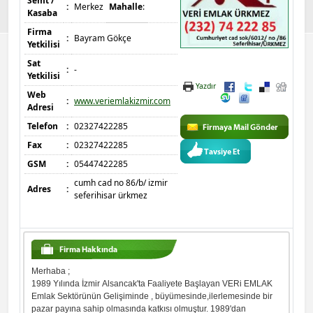
Semt /
:
Merkez
Mahalle
:
Kasaba
Firma
:
Bayram Gökçe
Yetkilisi
Sat
:
-
Yetkilisi
Yazdır
Web
:
www.veriemlakizmir.com
Adresi
Telefon
:
02327422285
Fax
:
02327422285
GSM
:
05447422285
cumh cad no 86/b/ izmir
Adres
:
seferihisar ürkmez
Merhaba ;
1989 Yılında İzmir Alsancak'ta Faaliyete Başlayan VERi EMLAK
Emlak Sektörünün Gelişiminde , büyümesinde,ilerlemesinde bir
pazar payına sahip olmasında katkısı olmuştur. 1989'dan