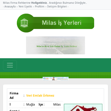
Milas Firma Rehberine
Hoßgeldiniz
.. Aradığınızı Bulmanız Dileğiyle..
- Anasayfa -
- Yeni Üyelik -
- Profilim -
- İletişim Bilgileri -
Firma
:
Veri Emlak Ürkmez
Ad
l
:
Muğla
lçe :
Milas