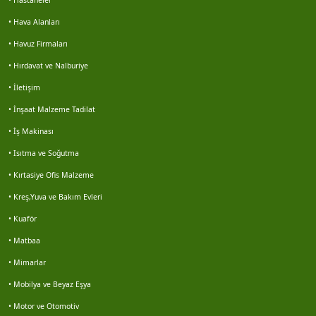
• Hastaneler
Gökhan keleş
• Hava Alanları
• Havuz Firmaları
Gökhan keleş
• Hırdavat ve Nalburiye
Emre kaya
• İletişim
• İnşaat Malzeme Tadilat
Erol avşar
• İş Makinası
Erdal senel
• Isıtma ve Soğutma
• Kırtasiye Ofis Malzeme
Hüseyin muş
• Kreş,Yuva ve Bakım Evleri
• Kuaför
Mustafa yavuz
• Matbaa
Marin çevre
• Mimarlar
• Mobilya ve Beyaz Eşya
Veriemlak seferihisar
• Motor ve Otomotiv