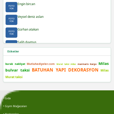
Engin bircan
Veysel deniz aslan
Gürhan atakan
Salih duymuş
Etiketler
Burak demir
Milas
Mutluhediyeler.com
burak nakliyat
marmaris Kargo
Murat taksi milas
Şafak yılmaz
BATUHAN YAPI DEKORASYON
bulvar taksi
Milas
Murat taksi
Berra
Bayram açıktepe
• Gıda
İdris çolak
• Giyim Mağazaları