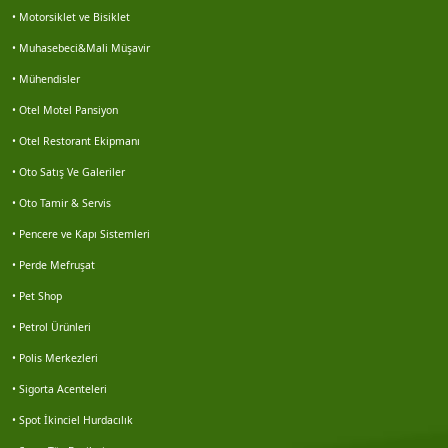
• Motorsiklet ve Bisiklet
Enes gezen
• Muhasebeci&Mali Müşavir
Motosiklet lastikleri servisi buz motor 0252 313...
• Mühendisler
• Otel Motel Pansiyon
Hasan sürek
• Otel Restorant Ekipmanı
Volkan kocabaş
• Oto Satış Ve Galeriler
• Oto Tamir & Servis
Haluk karbuzoğlu
• Pencere ve Kapı Sistemleri
• Perde Mefruşat
Hidayet kabaçam
• Pet Shop
Doğan akgün
• Petrol Ürünleri
• Polis Merkezleri
Galip korkmaz
• Sigorta Acenteleri
Nesim solmaz
• Spot İkinciel Hurdacılık