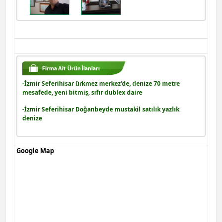
-İzmir Seferihisar ürkmez merkez'de, denize 70 metre
mesafede, yeni bitmiş, sıfır dublex daire
-İzmir Seferihisar Doğanbeyde mustakil satılık yazlık
denize
Google Map