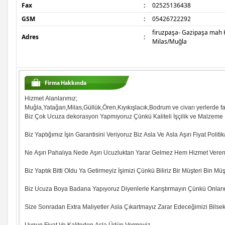
Fax
:
02525136438
Erol avşar
GSM
:
05426722292
firuzpaşa- Gazipaşa mah K
Erdal senel
Adres
:
Milas/Muğla
Hüseyin muş
Mustafa yavuz
Hizmet Alanlarımız;
Muğla,Yatağan,Milas,Güllük,Ören,Kıyıkışlacık,Bodrum ve civarı yerlerde fal
Marin çevre
Biz Çok Ucuza dekorasyon Yapmıyoruz Çünkü Kaliteli İşçilik ve Malzeme K
Veriemlak seferihisar
Biz Yaptığımız İşin Garantisini Veriyoruz Biz Asla Ve Asla Aşırı Fiyat Poli
Ne Aşırı Pahalıya Nede Aşırı Ucuzluktan Yarar Gelmez Hem Hizmet Veren 
Enes gezen
Biz Yaptık Bitti Oldu Ya Getirmeyiz İşimizi Çünkü Biliriz Bir Müşteri Bin M
Motosiklet lastikleri servisi buz motor 0252 313...
Biz Ucuza Boya Badana Yapıyoruz Diyenlerle Karıştırmayın Çünkü Onla
Size Sonradan Extra Maliyetler Asla Çıkartmayız Zarar Edeceğimizi Bilsek
Hasan sürek