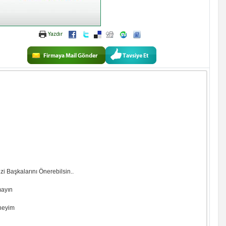
Yazdır
zi Başkalarını Önerebilsin..
mayın
eneyim