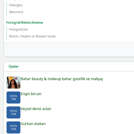
Fiberglas
Mermerit
Fotograf,Resim,Sinema
Fotografçılar
Resim, Heykel ve Mozaik Sanat
Üyeler
Bahar beauty & makeup bahar güzellik ve makyaj
Engin bircan
Veysel deniz aslan
Gürhan atakan