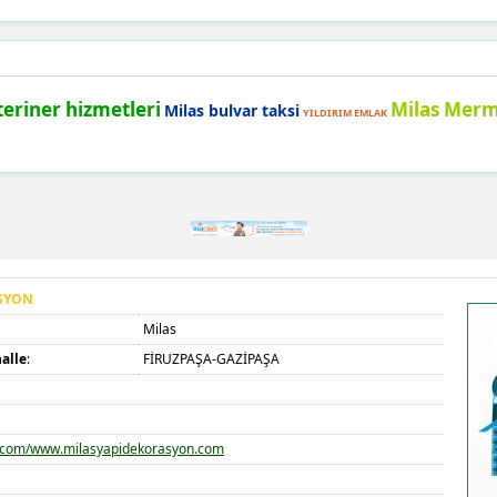
teriner hizmetleri
Milas Mer
Milas bulvar taksi
YILDIRIM EMLAK
SYON
Milas
alle
:
FİRUZPAŞA-GAZİPAŞA
com/www.milasyapidekorasyon.com