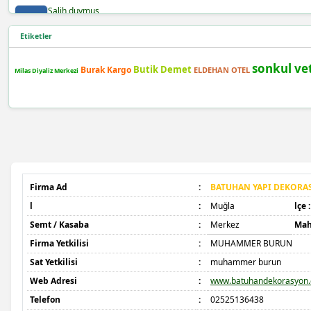
Salih duymuş
Etiketler
Burak demir
sonkul ve
Butik Demet
Burak Kargo
ELDEHAN OTEL
Milas Diyaliz Merkezi
Şafak yılmaz
Berra
Bayram açıktepe
İdris çolak
Firma Ad
:
BATUHAN YAPI DEKORA
l
:
Muğla
lçe :
Gökhan keleş
Semt / Kasaba
:
Merkez
Mah
Firma Yetkilisi
:
MUHAMMER BURUN
Gökhan keleş
Sat Yetkilisi
:
muhammer burun
Web Adresi
:
www.batuhandekorasyon.
Emre kaya
Telefon
:
02525136438