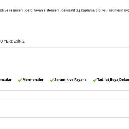
ağıdı ve resimleri , gergi tavan sistemleri , dekoratif taş kaplama gibi vs... ürünle
U YERDESİNİZ
oncular
Mermerciler
Seramik ve Fayans
Tadilat,Boya,Deko