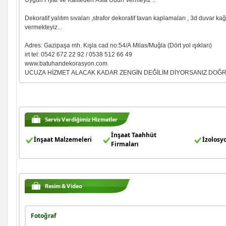
Uygun Fiyat Ve Kaliteden Asla Üdün Vermeyiz ..
Volkan kocabaş
Dekoratif yalıtım sıvaları ,strafor dekoratif tavan kaplamaları , 3d duvar k
vermekteyiz...
Haluk karbuzoğlu
Adres: Gazipaşa mh. Kışla cad no:54/A Milas/Muğla (Dört yol ışıkları)
irt tel: 0542 672 22 92 / 0538 512 66 49
Hidayet kabaçam
www.batuhandekorasyon.com
UCUZA HİZMET ALACAK KADAR ZENGİN DEĞİLİM DİYORSANIZ DOĞR
Doğan akgün
Galip korkmaz
İnşaat Taahhüt
Nesim solmaz
İnşaat Malzemeleri
İzolosy
Firmaları
Nuart mimarlık
Veri emlak seferihisar şb.
Miraç önder mil
Fotoğraf