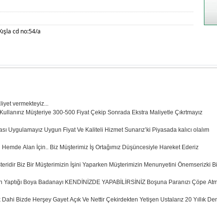
ışla cd no:54/a
iyet vermekteyiz...
ullanırız Müşteriye 300-500 Fiyat Çekip Sonrada Ekstra Maliyetle Çıkrtmayız
tikası Uygulamayız Uygun Fiyat Ve Kaliteli Hizmet Sunarız’ki Piyasada kalıcı olalım
Hemde Alan İçin.. Biz Müşterimiz İş Ortağımız Düşüncesiyle Hareket Ederiz
üşteridir Biz Bir Müşterimizin İşini Yaparken Müşterimizin Menunyetini Önemserizki Bi
rın Yaptığı Boya Badanayı KENDİNİZDE YAPABİLİRSİNİZ Boşuna Paranızı Çöpe At
 Dahi Bizde Herşey Gayet Açık Ve Nettir Çekirdekten Yetişen Ustalarız 20 Yıllık D