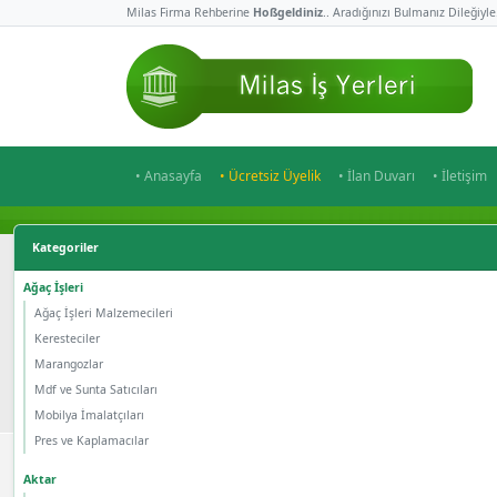
Milas Firma Rehberine
Hoßgeldiniz
.. Aradığınızı Bulmanız Dileğiyle
• Anasayfa
• Ücretsiz Üyelik
• İlan Duvarı
• İletişim
Kategoriler
Ağaç İşleri
Ağaç İşleri Malzemecileri
Keresteciler
Marangozlar
Mdf ve Sunta Satıcıları
Mobilya İmalatçıları
Pres ve Kaplamacılar
Aktar