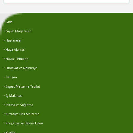
Bayram açıktepe
• Gıda
İdris çolak
• Giyim Mağazaları
• Hastaneler
Gökhan keleş
• Hava Alanları
Gökhan keleş
• Havuz Firmaları
• Hırdavat ve Nalburiye
Emre kaya
• İletişim
Erol avşar
• İnşaat Malzeme Tadilat
• İş Makinası
Erdal senel
• Isıtma ve Soğutma
• Kırtasiye Ofis Malzeme
Hüseyin muş
• Kreş,Yuva ve Bakım Evleri
Mustafa yavuz
• Kuaför