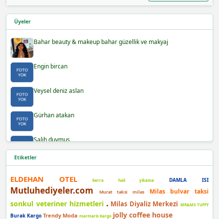
Üyeler
Bahar beauty & makeup bahar güzellik ve makyaj
Engin bircan
Veysel deniz aslan
Gürhan atakan
Salih duymuş
Etiketler
Burak demir
ELDEHAN OTEL
DAMLA ISI
berra hali yikama
Şafak yılmaz
Mutluhediyeler.com
Milas bulvar taksi
Murat taksi milas
.
sonkul veteriner hizmetleri
Milas Diyaliz Merkezi
MR&MS TUFFY
Berra
jolly coffee house
Trendy Moda
Burak Kargo
marmaris Kargo