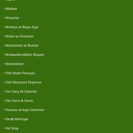
• Matbaa
Marin çevre
• Mimarlar
Veriemlak seferihisar
• Mobilya ve Beyaz Eşya
• Motor ve Otomotiv
Enes gezen
• Motorsiklet ve Bisiklet
• Muhasebeci&Mali Müşavir
Motosiklet lastikleri servisi buz motor 0252 313...
• Mühendisler
Hasan sürek
• Otel Motel Pansiyon
• Otel Restorant Ekipmanı
Volkan kocabaş
• Oto Satış Ve Galeriler
Haluk karbuzoğlu
• Oto Tamir & Servis
• Pencere ve Kapı Sistemleri
Hidayet kabaçam
• Perde Mefruşat
• Pet Shop
Doğan akgün