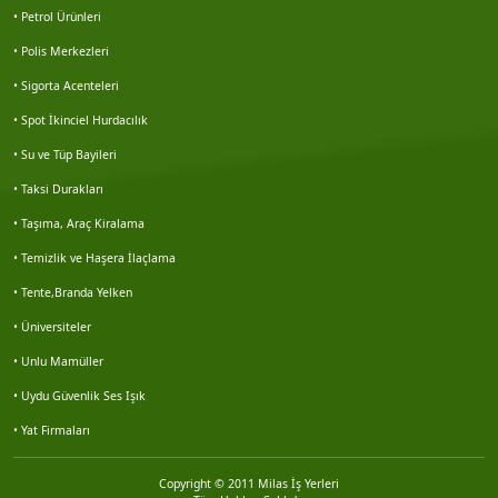
• Petrol Ürünleri
Galip korkmaz
• Polis Merkezleri
• Sigorta Acenteleri
Nesim solmaz
• Spot İkinciel Hurdacılık
• Su ve Tüp Bayileri
Nuart mimarlık
• Taksi Durakları
Veri emlak seferihisar şb.
• Taşıma, Araç Kiralama
• Temizlik ve Haşera İlaçlama
Miraç önder mil
• Tente,Branda Yelken
Turhan besler
• Üniversiteler
• Unlu Mamüller
Kabaçam çevre danışmanlık
• Uydu Güvenlik Ses Işık
• Yat Firmaları
Erdal demirci
Copyright © 2011 Milas İş Yerleri
Pınar yıldız