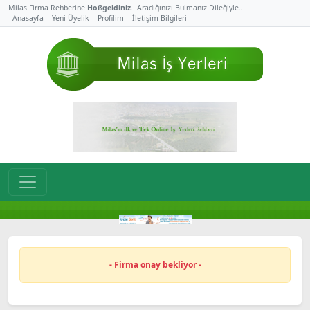
Milas Firma Rehberine
Hoßgeldiniz
.. Aradığınızı Bulmanız Dileğiyle..
- Anasayfa -
- Yeni Üyelik -
- Profilim -
- İletişim Bilgileri -
- Firma onay bekliyor -