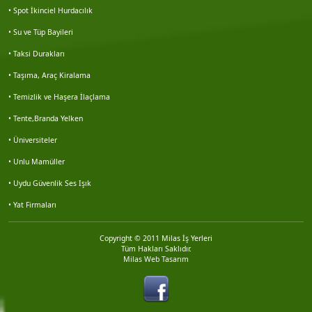
• Spot İkinciel Hurdacılık
Nesim solmaz
• Su ve Tüp Bayileri
• Taksi Durakları
Nuart mimarlık
• Taşıma, Araç Kiralama
Veri emlak seferihisar şb.
• Temizlik ve Haşera İlaçlama
• Tente,Branda Yelken
Miraç önder mil
• Üniversiteler
Turhan besler
• Unlu Mamüller
• Uydu Güvenlik Ses Işık
Kabaçam çevre danışmanlık
• Yat Firmaları
Erdal demirci
Copyright © 2011 Milas İş Yerleri
Tüm Hakları Saklıdır.
Milas Web Tasarım
Pınar yıldız
Vahap mızrak