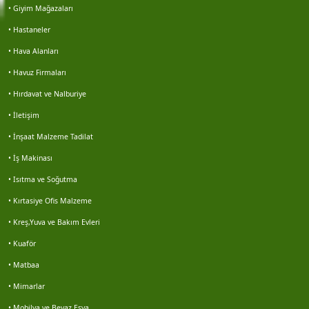
• Giyim Mağazaları
İdris çolak
• Hastaneler
• Hava Alanları
Gökhan keleş
• Havuz Firmaları
Gökhan keleş
• Hırdavat ve Nalburiye
• İletişim
Emre kaya
• İnşaat Malzeme Tadilat
Erol avşar
• İş Makinası
• Isıtma ve Soğutma
Erdal senel
• Kırtasiye Ofis Malzeme
• Kreş,Yuva ve Bakım Evleri
Hüseyin muş
• Kuaför
Mustafa yavuz
• Matbaa
• Mimarlar
Marin çevre
• Mobilya ve Beyaz Eşya