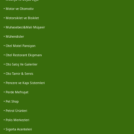
Veriemlak seferihisar
• Motor ve Otomotiv
• Motorsiklet ve Bisiklet
Enes gezen
• Muhasebeci&Mali Müşavir
• Mühendisler
Motosiklet lastikleri servisi buz motor 0252 313...
• Otel Motel Pansiyon
Hasan sürek
• Otel Restorant Ekipmanı
• Oto Satış Ve Galeriler
Volkan kocabaş
• Oto Tamir & Servis
• Pencere ve Kapı Sistemleri
Haluk karbuzoğlu
• Perde Mefruşat
Hidayet kabaçam
• Pet Shop
• Petrol Ürünleri
Doğan akgün
• Polis Merkezleri
Galip korkmaz
• Sigorta Acenteleri