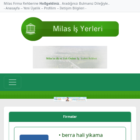
Milas Firma Rehberine
Hoßgeldiniz
.. Aradığınızı Bulmanız Dileğiyle..
- Anasayfa -
- Yeni Üyelik -
- Profilim -
- İletişim Bilgileri -
Firmalar
• berra hali yikama