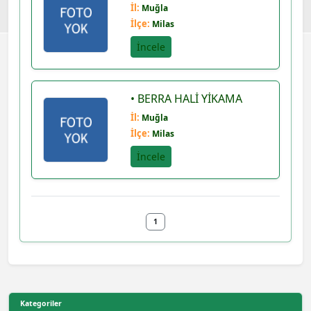
İl:
Muğla
İlçe:
Milas
İncele
• BERRA HALİ YİKAMA
İl:
Muğla
İlçe:
Milas
İncele
1
Kategoriler