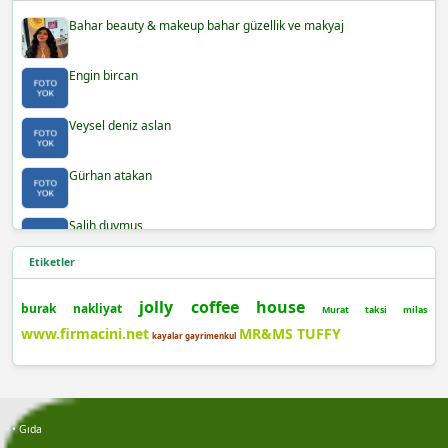
Bahar beauty & makeup bahar güzellik ve makyaj
Engin bircan
Veysel deniz aslan
Gürhan atakan
Salih duymuş
Etiketler
Burak demir
jolly coffee house
burak nakliyat
Murat taksi milas
Şafak yılmaz
www.firmacini.net
MR&MS TUFFY
kayalar gayrimenkul
Berra
Bayram açıktepe
• Gıda